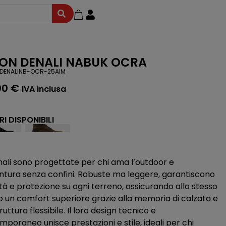
ON DENALI NABUK OCRA
DENALINB-OCR-25AIM
00
€
IVA inclusa
I DISPONIBILI
nali sono progettate per chi ama l’outdoor e
entura senza confini. Robuste ma leggere, garantiscono
ità e protezione su ogni terreno, assicurando allo stesso
 un comfort superiore grazie alla memoria di calzata e
truttura flessibile. Il loro design tecnico e
poraneo unisce prestazioni e stile, ideali per chi