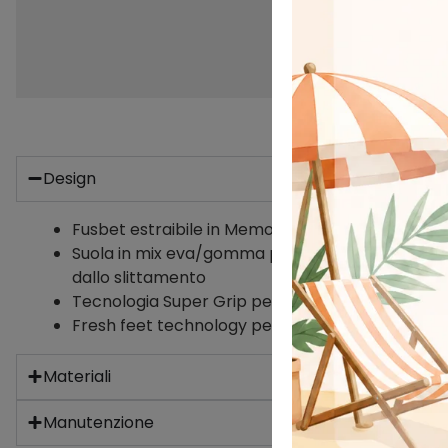
Design
Fusbet estraibile in Memory Foam
Suola in mix eva/gomma per garantire leggerez
dallo slittamento
Tecnologia Super Grip per un'aderenza eccezion
Fresh feet technology per garantire prestazioni 
Materiali
Manutenzione