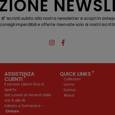
IZIONE NEWSL
!
Iscriviti subito alla nostra newsletter e scopri in antep
consigli imperdibili e offerte riservate solo ai nostri iscritti
?
ASSISTENZA
QUICK LINKS
?
CLIENTI
Collezioni
Il servizio clienti Woz è
Uomo
aperto
Donna
dal Lunedì al Venerdì dalle
About
ore 9 alle 18.
Sabato e Domenica –
Chiuso