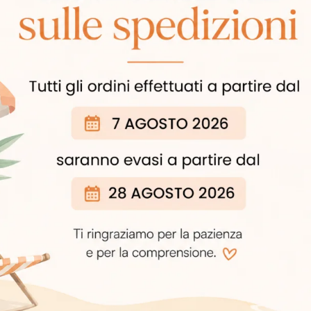
za e grande resistenza allo schiacchiamento e
ale su ogni terreno
ottimali anche nelle condizioni più calde