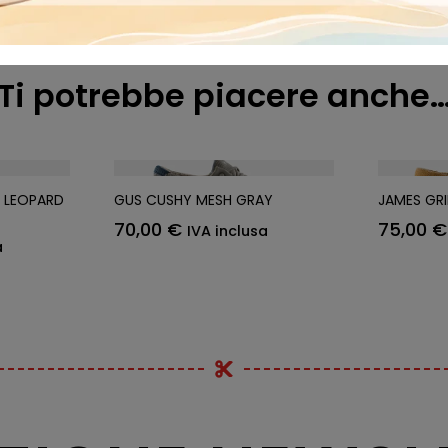
Ti potrebbe piacere anche
S LEOPARD
GUS CUSHY MESH GRAY
JAMES GR
70,00
€
75,00
€
IVA inclusa
a