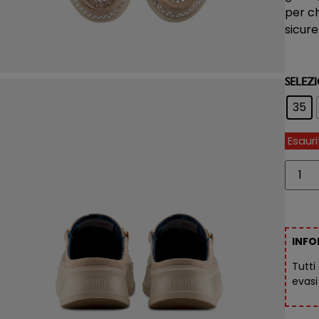
per c
sicure
SELEZ
35
Esaur
INFO
Tutti
evasi