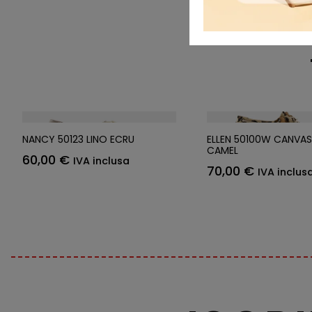
NANCY 50123 LINO ECRU
ELLEN 50100W CANVA
CAMEL
60,00
€
IVA inclusa
70,00
€
IVA inclus