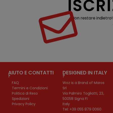
ISCR
Non restare indietro
AIUTO E CONTATTI
DESIGNED IN ITALY
?
?
FAQ
Woz is a Brand of Maros
Termini e Condizioni
Srl
Politica di Reso
Via Palmiro Togliatti, 23,
Spedizioni
50058 Signa FI
Privacy Policy
Italy
Tel: +39 055 879 0060