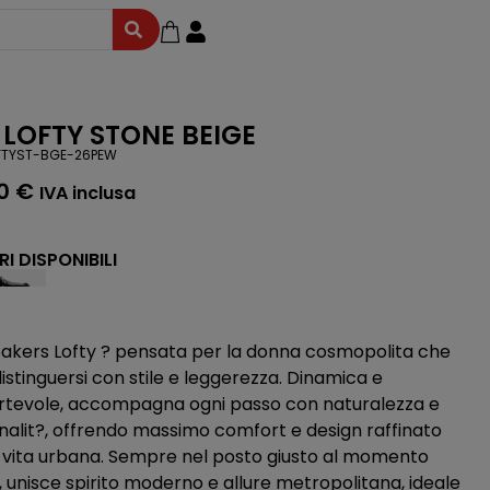
 LOFTY STONE BEIGE
FTYST-BGE-26PEW
00
€
IVA inclusa
I DISPONIBILI
eakers Lofty ? pensata per la donna cosmopolita che
stinguersi con stile e leggerezza. Dinamica e
rtevole, accompagna ogni passo con naturalezza e
nalit?, offrendo massimo comfort e design raffinato
a vita urbana. Sempre nel posto giusto al momento
, unisce spirito moderno e allure metropolitana, ideale