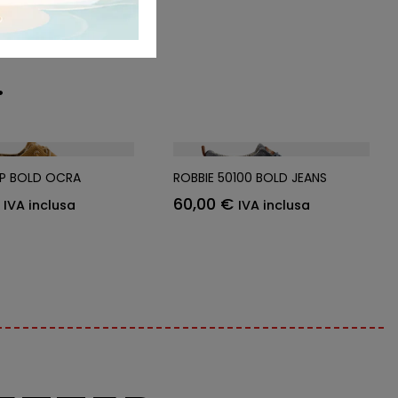
…
IP BOLD OCRA
ROBBIE 50100 BOLD JEANS
60,00
€
IVA inclusa
IVA inclusa