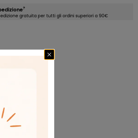
?
pedizione
edizione gratuita per tutti gli ordini superiori a 90€