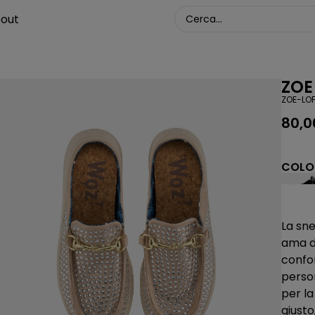
out
ZOE
ZOE-LO
80,
COLOR
La sn
ama di
confo
perso
per l
giusto