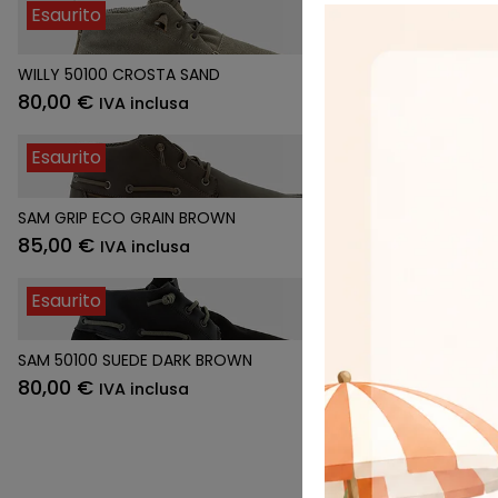
Esaurito
Esaurito
WILLY 50100 CROSTA SAND
WILLY 50100 C
80,00
€
80,00
€
IVA inclusa
IVA
Esaurito
Esaurito
SAM GRIP ECO GRAIN BROWN
SAM GRIP ECO
85,00
€
85,00
€
IVA inclusa
IVA
Esaurito
Esaurito
SAM 50100 SUEDE DARK BROWN
SAM 50100 SU
80,00
€
80,00
€
IVA inclusa
IVA
Prec