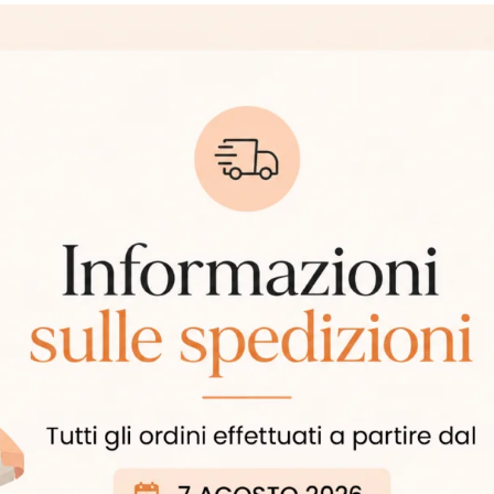
Esaurito
ROSTA BLUE
SAM GRIP NABUK BLACK
100,00
€
 inclusa
IVA inclusa
Esaurito
 GRAIN SMOKE
SAM 50100 SUEDE ASPHALT
80,00
€
 inclusa
IVA inclusa
Esaurito
EDE CUOIO
SAM 50100 NABUK BLACK
95,00
€
 inclusa
IVA inclusa
edente
1
2
3
4
5
6
7
8
Succe