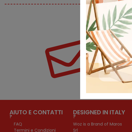
ISCR
Non restare indietro
AIUTO E CONTATTI
DESIGNED IN ITALY
?
?
FAQ
Woz is a Brand of Maros
Termini e Condizioni
Srl