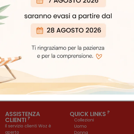
IZIONE NEWSL
!
Iscriviti subito alla nostra newsletter e scopri in antep
consigli imperdibili e offerte riservate solo ai nostri iscritti
?
ASSISTENZA
QUICK LINKS
?
CLIENTI
Collezioni
Il servizio clienti Woz è
Uomo
aperto
Donna