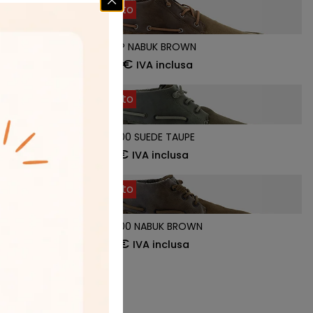
Esaurito
SAM GRIP NABUK BROWN
100,00
€
IVA inclusa
Esaurito
SAM 50100 SUEDE TAUPE
80,00
€
IVA inclusa
Esaurito
SAM 50100 NABUK BROWN
95,00
€
IVA inclusa
ssivo