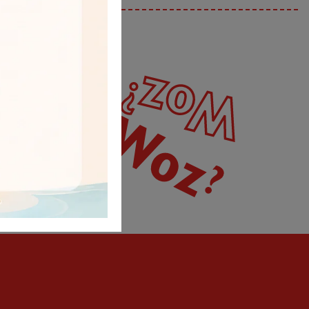
ETTER
rima novità esclusive,
!