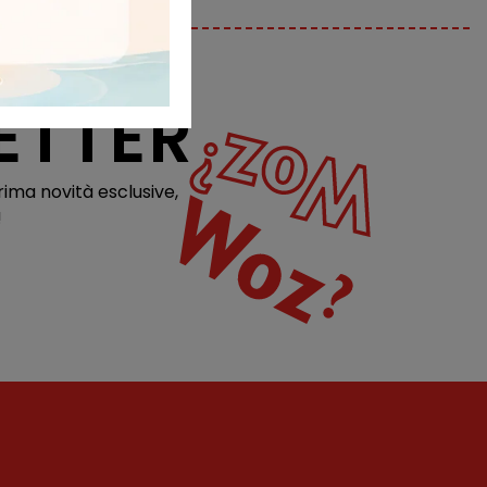
ETTER
rima novità esclusive,
!