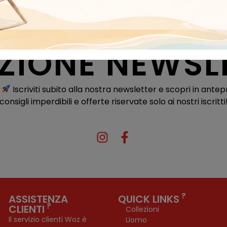
IZIONE NEWSL
!
Iscriviti subito alla nostra newsletter e scopri in antep
consigli imperdibili e offerte riservate solo ai nostri iscritti
?
ASSISTENZA
QUICK LINKS
?
CLIENTI
Collezioni
Il servizio clienti Woz è
Uomo