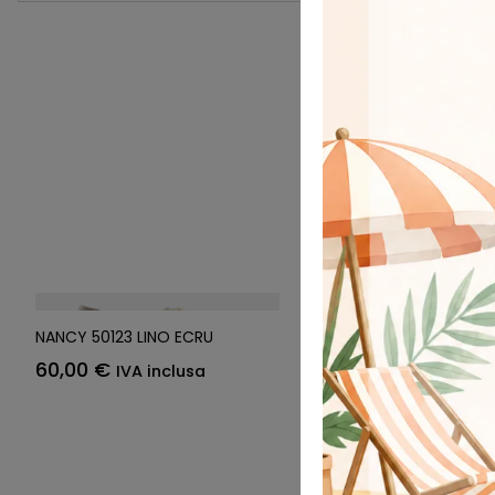
NANCY 50123 LINO ECRU
ELLEN 50100W CANVA
CAMEL
60,00
€
IVA inclusa
70,00
€
IVA inclus