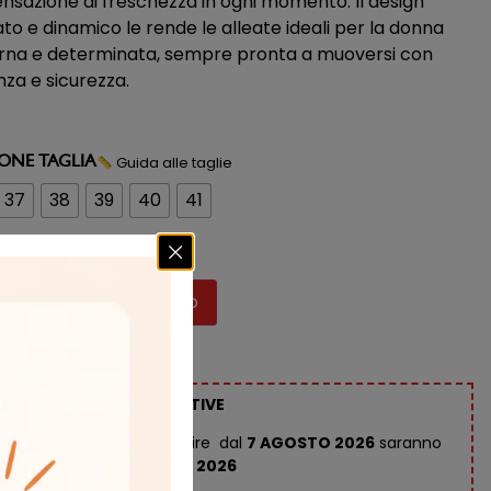
nsazione di freschezza in ogni momento. Il design
ato e dinamico le rende le alleate ideali per la donna
na e determinata, sempre pronta a muoversi con
za e sicurezza.
Guida alle taglie
IONE TAGLIA
37
38
39
40
41
ibile
Aggiungi al carrello
RMAZIONI SPEDIZIONI ESTIVE
 gli ordini effettuati a partire dal
7 AGOSTO 2026
saranno
 a partire dal
28 AGOSTO 2026