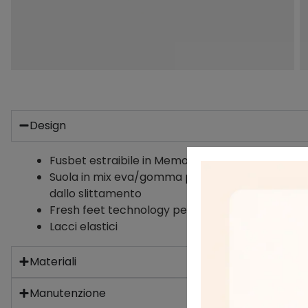
Design
Fusbet estraibile in Memory Foam
Suola in mix eva/gomma per garantire leggerez
dallo slittamento
Fresh feet technology per garantire prestazioni 
Lacci elastici
Materiali
Manutenzione