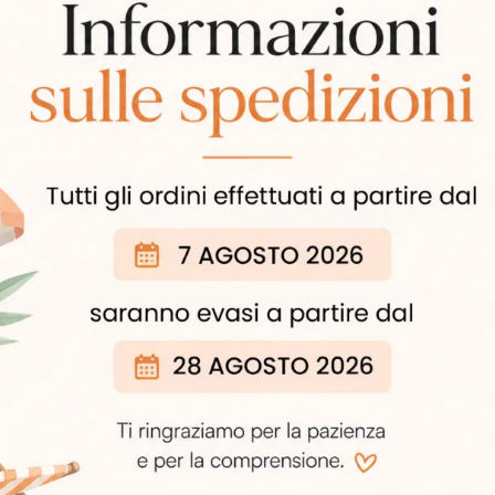
S
Sp
Ti potrebbe piacere anche
S LEOPARD
GUS CUSHY MESH GRAY
JAMES GR
70,00
€
75,00
€
IVA inclusa
a