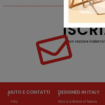
ISCR
Non restare indietro
AIUTO E CONTATTI
DESIGNED IN ITALY
?
?
FAQ
Woz is a Brand of Maros