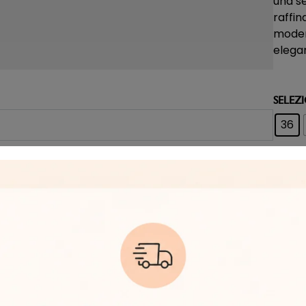
una se
raffin
moder
elegan
SELEZ
36
Dispon
za e grande resistenza allo schiacchiamento e
ottimali anche nelle condizioni più calde
INFO
Tutti
evasi