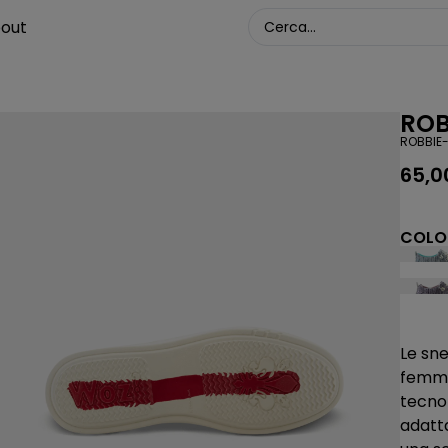
out
ROB
ROBBIE
65,
COLOR
Le sn
femmin
tecnol
adatt