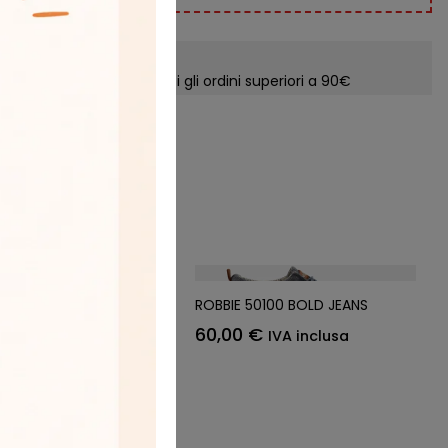
?
pedizione
edizione gratuita per tutti gli ordini superiori a 90€
…
IP BOLD OCRA
ROBBIE 50100 BOLD JEANS
60,00
€
IVA inclusa
IVA inclusa